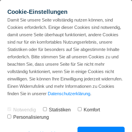
Cookie-Einstellungen
Damit Sie unsere Seite vollständig nutzen können, sind
Cookies erforderlich. Einige dieser Cookies sind notwendig,
damit unsere Seite überhaupt funktioniert, andere Cookies
QR-Code für Banner,
sind nur für ein komfortables Nutzungserlebnis, unsere
Flyer und Aufsteller
BEWERTUNGSPLATTFORMEN
RESSOURCEN
ANWENDUNGSFALL
FUNKTIONEN
ÜBERS
Statistiken oder für besonders auf Sie abgestimmte Inhalte
erforderlich. Bitte stimmen Sie all unseren Cookies zu und
beachten Sie, dass unsere Seite für Sie nicht mehr
Bewertungslink
Blog
Y
Mit einem QR-Code machen Sie das
vollständig funktioniert, wenn Sie in einige Cookies nicht
Einsammeln von Bewertungen in Ihrem
Platzierung #1 im Google Ranking
Google Bewertungen
einwilligen. Sie können Ihre Einwilligung jederzeit widerrufen.
Ladengeschäft oder auf Messen super
Einen Widerrufslink und mehr Informationen zu Cookies
QR-Code-Bewertungen
Akademie
einfach. Einfach Scannen, Sterne geben
finden Sie in unserer
Datenschutzerklärung
.
Lokales Marketing
Trustpilot
Booki
und fertig!
Notwendig
Statistiken
Komfort
Kundensupport
Personalisierung
KOSTENLOS AUSPROBIEREN
Automatisierter Bewertungsprozess
Facebook
A