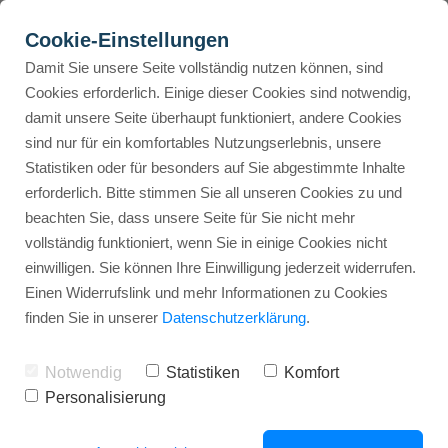
Cookie-Einstellungen
Damit Sie unsere Seite vollständig nutzen können, sind
Cookies erforderlich. Einige dieser Cookies sind notwendig,
damit unsere Seite überhaupt funktioniert, andere Cookies
Friseure brauchen
sind nur für ein komfortables Nutzungserlebnis, unsere
unbedingt
BEWERTUNGSPLATTFORMEN
RESSOURCEN
ANWENDUNGSFALL
FUNKTIONEN
ÜBERS
Statistiken oder für besonders auf Sie abgestimmte Inhalte
erforderlich. Bitte stimmen Sie all unseren Cookies zu und
Kundenbewertungen
beachten Sie, dass unsere Seite für Sie nicht mehr
Bewertungslink
Blog
Y
vollständig funktioniert, wenn Sie in einige Cookies nicht
Platzierung #1 im Google Ranking
Google Bewertungen
einwilligen. Sie können Ihre Einwilligung jederzeit widerrufen.
Kundenbewertungen spielen eine
Einen Widerrufslink und mehr Informationen zu Cookies
QR-Code-Bewertungen
Akademie
entscheidende Rolle für Friseur-Salons,
finden Sie in unserer
Datenschutzerklärung
.
da sie Sichtbarkeit auf den Portalen
Lokales Marketing
Trustpilot
Booki
bescheren. Mit dem Einsatz von
Klaus
Notwendig
Statistiken
Komfort
Kundensupport
dankt
automatisieren Sie den Prozess
Personalisierung
und gewinnst mehr positive
Automatisierter Bewertungsprozess
Facebook
A
Bewertungen.