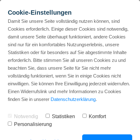
Cookie-Einstellungen
Damit Sie unsere Seite vollständig nutzen können, sind
Cookies erforderlich. Einige dieser Cookies sind notwendig,
damit unsere Seite überhaupt funktioniert, andere Cookies
sind nur für ein komfortables Nutzungserlebnis, unsere
BEWERTUNGSPLATTFORMEN
RESSOURCEN
ANWENDUNGSFALL
FUNKTIONEN
ÜBERS
Statistiken oder für besonders auf Sie abgestimmte Inhalte
erforderlich. Bitte stimmen Sie all unseren Cookies zu und
beachten Sie, dass unsere Seite für Sie nicht mehr
Bewertungslink
Blog
Y
vollständig funktioniert, wenn Sie in einige Cookies nicht
Platzierung #1 im Google Ranking
Google Bewertungen
einwilligen. Sie können Ihre Einwilligung jederzeit widerrufen.
Einen Widerrufslink und mehr Informationen zu Cookies
QR-Code-Bewertungen
Akademie
finden Sie in unserer
Datenschutzerklärung
.
Lokales Marketing
Trustpilot
Booki
Notwendig
Statistiken
Komfort
Kundensupport
Personalisierung
Automatisierter Bewertungsprozess
Facebook
A
Google